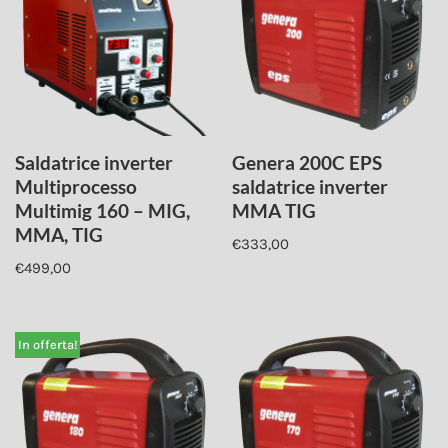
Saldatrice inverter
Genera 200C EPS
Multiprocesso
saldatrice inverter
Multimig 160 – MIG,
MMA TIG
MMA, TIG
€
333,00
€
499,00
In offerta!