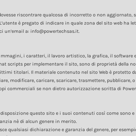
ovesse riscontrare qualcosa di incorretto o non aggiornato, 
L’utente è pregato di indicare in quale zona del sito web ha le
oci un’email a: info@powertechsas.it.
agini, i caratteri, il lavoro artistico, la grafica, il software e
ormat scripts per implementare il sito, sono di proprietà della n
ittimi titolari. Il materiale contenuto nel sito Web è protetto da
iare, modificare, caricare, scaricare, trasmettere, pubblicare, o
scopi commerciali se non dietro autorizzazione scritta di Powe
disposizione questo sito e i suoi contenuti così come sono e
anzia nè di alcun genere in merito.
e qualsiasi dichiarazione e garanzia del genere, per esempio