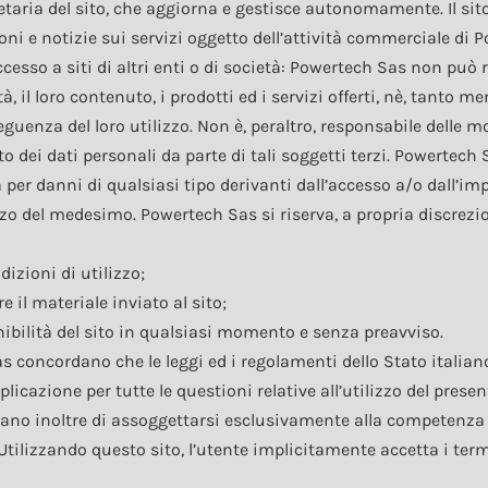
taria del sito, che aggiorna e gestisce autonomamente. Il sito
ni e notizie sui servizi oggetto dell’attività commerciale di Po
cesso a siti di altri enti o di società: Powertech Sas non può 
tà, il loro contenuto, i prodotti ed i servizi offerti, nè, tanto m
guenza del loro utilizzo. Non è, peraltro, responsabile delle mod
to dei dati personali da parte di tali soggetti terzi. Powertec
per danni di qualsiasi tipo derivanti dall’accesso a/o dall’imp
lizzo del medesimo. Powertech Sas si riserva, a propria discrez
izioni di utilizzo;
e il materiale inviato al sito;
nibilità del sito in qualsiasi momento e senza preavviso.
s concordano che le leggi ed i regolamenti dello Stato italia
icazione per tutte le questioni relative all’utilizzo del presen
o inoltre di assoggettarsi esclusivamente alla competenza de
Utilizzando questo sito, l’utente implicitamente accetta i term