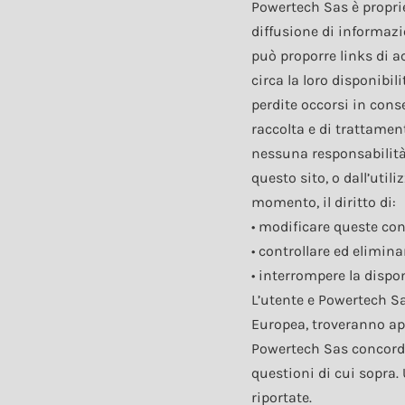
Powertech Sas è proprie
diffusione di informazio
può proporre links di ac
circa la loro disponibili
perdite occorsi in conse
raccolta e di trattamen
nessuna responsabilità 
questo sito, o dall’uti
momento, il diritto di:
• modificare queste cond
• controllare ed eliminar
• interrompere la dispo
L’utente e Powertech Sa
Europea, troveranno appl
Powertech Sas concordan
questioni di cui sopra. 
riportate.