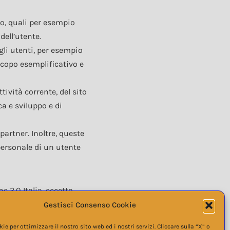
co, quali per esempio
dell’utente.
gli utenti, per esempio
 scopo esemplificativo e
ività corrente, del sito
a e sviluppo e di
partner. Inoltre, queste
personale di un utente
 3.0 Italia, eccetto
Gestisci Consenso Cookie
e per ottimizzare il nostro sito web ed i nostri servizi. Cliccare sulla “X” o