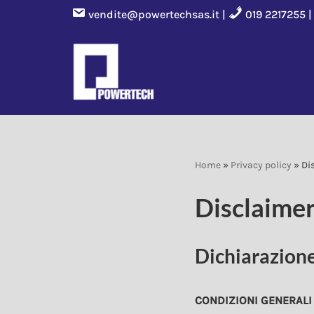
vendite@powertechsas.it
|
019 2217255 
Vai
al
contenuto
Home
»
Privacy policy
»
Di
Disclaime
Dichiarazione
CONDIZIONI GENERALI 