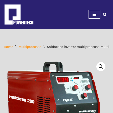
Vai
al
contenuto
Home
\
Multiprocesso
\
Saldatrice inverter multiprocesso Multim