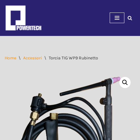
Vai
al
contenuto
Home
\
Accessori
\
Torcia TIG WP9 Rubinetto