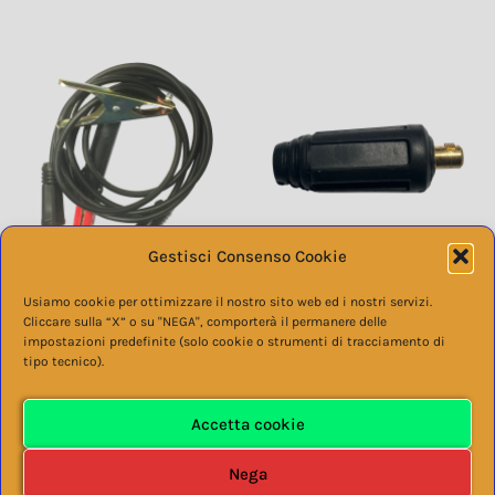
Gestisci Consenso Cookie
Cavi saldatura 25 mmq
Spina volante maschio
Usiamo cookie per ottimizzare il nostro sito web ed i nostri servizi.
Cliccare sulla “X” o su "NEGA", comporterà il permanere delle
tipo 25
€
55,00
impostazioni predefinite (solo cookie o strumenti di tracciamento di
tipo tecnico).
€
4,80
Accetta cookie
Nega